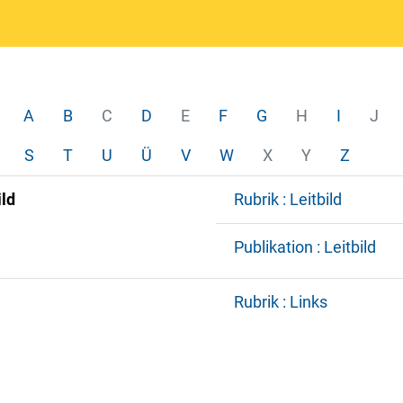
A
B
C
D
E
F
G
H
I
J
S
T
U
Ü
V
W
X
Y
Z
ild
Rubrik : Leitbild
Publikation : Leitbild
Rubrik : Links