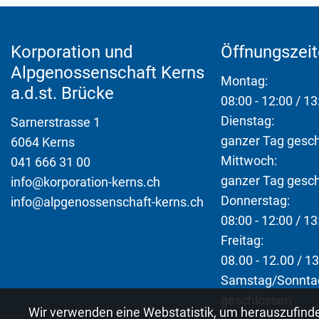
Fusszeile
Korporation und
Öffnungszei
Alpgenossenschaft Kerns
Montag:
a.d.st. Brücke
08:00 - 12:00 / 13
Dienstag:
Sarnerstrasse 1
ganzer Tag gesc
6064 Kerns
Mittwoch:
041 666 31 00
ganzer Tag gesc
info@korporation-kerns.ch
Donnerstag:
info@alpgenossenschaft-kerns.ch
08:00 - 12:00 / 13
Freitag:
08.00 - 12.00 / 13
Samstag/Sonnta
geschlossen
Webstatistik
Wir verwenden eine Webstatistik, um herauszufinde