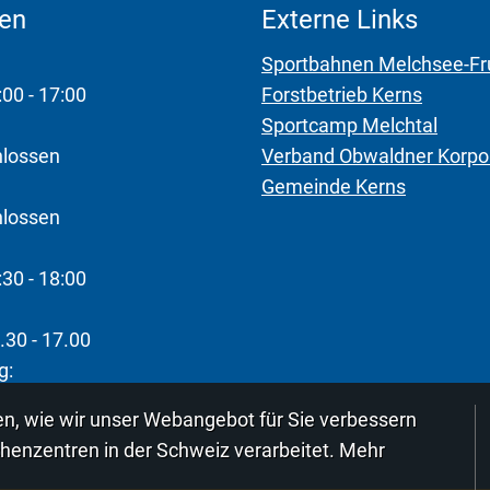
ten
Externe Links
Sportbahnen Melchsee-Fr
:00 - 17:00
Forstbetrieb Kerns
Sportcamp Melchtal
hlossen
Verband Obwaldner Korpo
Gemeinde Kerns
hlossen
:30 - 18:00
.30 - 17.00
g:
n, wie wir unser Webangebot für Sie verbessern
henzentren in der Schweiz verarbeitet. Mehr