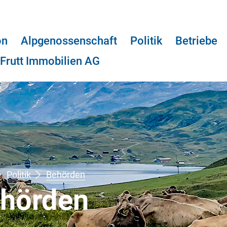
on
Alpgenossenschaft
Politik
Betriebe
Frutt Immobilien AG
Politik
Behörden
(ausgewählt)
hörden