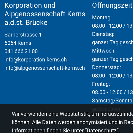
Korporation und
Öffnungszei
Alpgenossenschaft Kerns
Montag:
a.d.st. Brücke
08:00 - 12:00 / 13
Dienstag:
Sarnerstrasse 1
ganzer Tag gesc
6064 Kerns
Mittwoch:
041 666 31 00
ganzer Tag gesc
info@korporation-kerns.ch
Donnerstag:
info@alpgenossenschaft-kerns.ch
08:00 - 12:00 / 13
Freitag:
08.00 - 12.00 / 13
Samstag/Sonnta
geschlossen
Webstatistik
Wir verwenden eine Webstatistik, um herauszufinde
können. Alle Daten werden anonymisiert und in Rec
Informationen finden Sie unter
“Datenschutz“
.