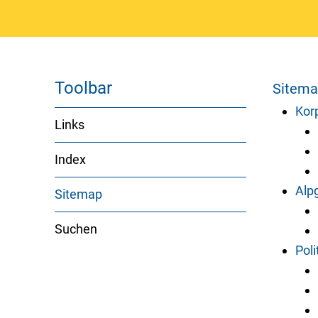
Toolbar
Sitem
Kor
Links
Index
Alp
Sitemap
(ausgewählt)
Suchen
Poli