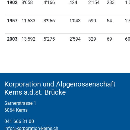
1902
8'658
4'166
424
2'154
233
1'
1957
11'633
3'966
1'043
590
54
2'
2003
13'592
5'275
2'594
329
69
6
Fusszeile
Korporation und Alpgenossenschaft
Kerns a.d.st. Brücke
Sarnerstrasse 1
6064 Kerns
041 666 31 00
info@korporation-kerns.ch