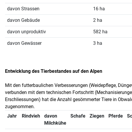
davon Strassen
16 ha
davon Gebäude
2 ha
davon unproduktiv
582 ha
davon Gewässer
3 ha
Entwicklung des Tierbestandes auf den Alpen
Mit den futterbaulichen Verbesserungen (Weidepflege, Dünge
verbunden mit dem technischen Fortschritt (Mechanisierunge
Erschliessungen) hat die Anzahl gesömmerter Tiere in Obwa
zugenommen.
Jahr
Rindvieh
davon
Schafe
Ziegen
Pferde
S
Milchkühe