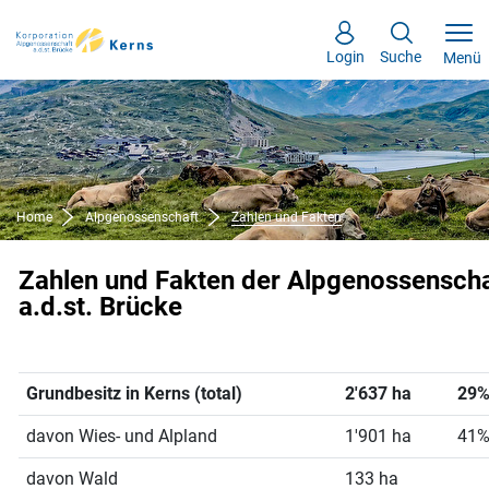
Kopfzeile
Inhalt
zur Startseite
Direkt zur Hauptnavigation
Direkt zum Inhalt
Direkt zur Suche
Direkt zum Stichwortverzeichnis
Login
Suche
Menü
Home
Alpgenossenschaft
Zahlen und Fakten
(ausgewählt)
Zahlen und Fakten der Alpgenossenscha
a.d.st. Brücke
Grundbesitz in Kerns (total)
2'637 ha
29%
davon Wies- und Alpland
1'901 ha
41%
davon Wald
133 ha