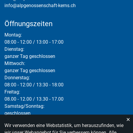
info@alpgenossenschaft-kerns.ch
Öffnungszeiten
Montag:
08:00 - 12:00 / 13:00 - 17:00
Dienstag:
ganzer Tag geschlossen
Mittwoch:
ganzer Tag geschlossen
Donnerstag:
08:00 - 12:00 / 13:30 - 18:00
Freitag:
08.00 - 12.00 / 13.30 - 17.00
Samstag/Sonntag:
geschlossen
×
Webstatistik
Wir verwenden eine Webstatistik, um herauszufinden, wie
Externe Links
wir unser Webangebot für Sie verbessern können. Alle