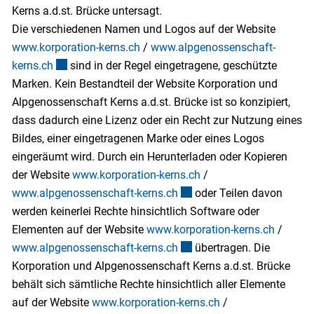
Kerns a.d.st. Brücke untersagt.
Die verschiedenen Namen und Logos auf der Website
www.korporation-kerns.ch
/
www.alpgenossenschaft-
kerns.ch
Externer Link wird in einem neuen Fenster geöffnet.
sind in der Regel eingetragene, geschützte
Marken. Kein Bestandteil der Website Korporation und
Alpgenossenschaft Kerns a.d.st. Brücke ist so konzipiert,
dass dadurch eine Lizenz oder ein Recht zur Nutzung eines
Bildes, einer eingetragenen Marke oder eines Logos
eingeräumt wird. Durch ein Herunterladen oder Kopieren
der Website
www.korporation-kerns.ch
/
www.alpgenossenschaft-kerns.ch
Externer Link wird in einem
oder Teilen davon
werden keinerlei Rechte hinsichtlich Software oder
Elementen auf der Website
www.korporation-kerns.ch
/
www.alpgenossenschaft-kerns.ch
Externer Link wird in einem
übertragen. Die
Korporation und Alpgenossenschaft Kerns a.d.st. Brücke
behält sich sämtliche Rechte hinsichtlich aller Elemente
auf der Website
www.korporation-kerns.ch
/