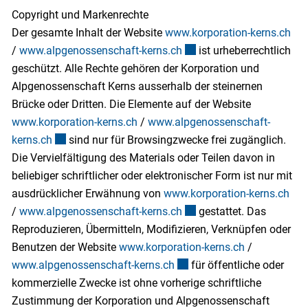
Copyright und Markenrechte
Der gesamte Inhalt der Website
www.korporation-kerns.ch
/
www.alpgenossenschaft-kerns.ch
Externer Link wird in ein
ist urheberrechtlich
geschützt. Alle Rechte gehören der Korporation und
Alpgenossenschaft Kerns ausserhalb der steinernen
Brücke oder Dritten. Die Elemente auf der Website
www.korporation-kerns.ch
/
www.alpgenossenschaft-
kerns.ch
Externer Link wird in einem neuen Fenster geöffnet.
sind nur für Browsingzwecke frei zugänglich.
Die Vervielfältigung des Materials oder Teilen davon in
beliebiger schriftlicher oder elektronischer Form ist nur mit
ausdrücklicher Erwähnung von
www.korporation-kerns.ch
/
www.alpgenossenschaft-kerns.ch
Externer Link wird in ein
gestattet. Das
Reproduzieren, Übermitteln, Modifizieren, Verknüpfen oder
Benutzen der Website
www.korporation-kerns.ch
/
www.alpgenossenschaft-kerns.ch
Externer Link wird in einem
für öffentliche oder
kommerzielle Zwecke ist ohne vorherige schriftliche
Zustimmung der Korporation und Alpgenossenschaft