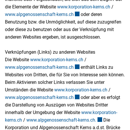
die Elemente der Website
www.korporation-kerns.ch
/
www.alpgenossenschaft-kerns.ch
Externer Link wird in einem
oder deren
Benutzung bzw. die Unmöglichkeit, auf diese zuzugreifen
oder diese zu benutzen oder aus der Verknüpfung mit
anderen Websites ergeben, ist ausgeschlossen.
Verknüpfungen (Links) zu anderen Websites
Die Website
www.korporation-kerns.ch
/
www.alpgenossenschaft-kerns.ch
Externer Link wird in einem
enthält Links zu
Websites von Dritten, die für Sie von Interesse sein können.
Beim Aktivieren solcher Links verlassen Sie unter
Umständen die Website
www.korporation-kerns.ch
/
www.alpgenossenschaft-kerns.ch
Externer Link wird in einem
oder aber es erfolgt
die Darstellung von Auszügen von Websites Dritter
innerhalb der Umgebung der Website
www.korporation-
kerns.ch
/
www.alpgenossenschaft-kerns.ch.
Externer Link wi
Die
Korporation und Alpgenossenschaft Kerns a.d.st. Brücke