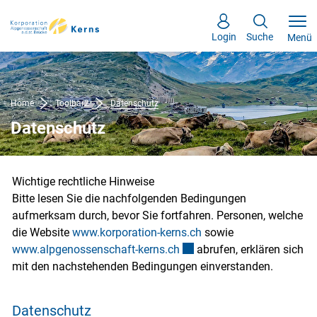
Kopfzeile
Inhalt
zur Startseite
Direkt zur Hauptnavigation
Direkt zum Inhalt
Direkt zur Suche
Direkt zum Stichwortverzeichnis
Login
Suche
Menü
Home
Toolbar2
Datenschutz
(ausgewählt)
Datenschutz
Wichtige rechtliche Hinweise
Bitte lesen Sie die nachfolgenden Bedingungen
aufmerksam durch, bevor Sie fortfahren. Personen, welche
die Website
www.korporation-kerns.ch
sowie
www.alpgenossenschaft-kerns.ch
Externer Link wird in einem
abrufen, erklären sich
mit den nachstehenden Bedingungen einverstanden.
Datenschutz