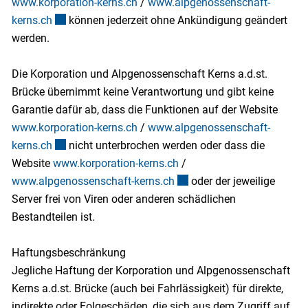
www.korporation-kerns.ch
/
www.alpgenossenschaft-
kerns.ch
Externer Link wird in einem neuen Fenster geöffnet.
können jederzeit ohne Ankündigung geändert
werden.
Die Korporation und Alpgenossenschaft Kerns a.d.st.
Brücke übernimmt keine Verantwortung und gibt keine
Garantie dafür ab, dass die Funktionen auf der Website
www.korporation-kerns.ch
/
www.alpgenossenschaft-
kerns.ch
Externer Link wird in einem neuen Fenster geöffnet.
nicht unterbrochen werden oder dass die
Website
www.korporation-kerns.ch
/
www.alpgenossenschaft-kerns.ch
Externer Link wird in einem
oder der jeweilige
Server frei von Viren oder anderen schädlichen
Bestandteilen ist.
Haftungsbeschränkung
Jegliche Haftung der Korporation und Alpgenossenschaft
Kerns a.d.st. Brücke (auch bei Fahrlässigkeit) für direkte,
indirekte oder Folgeschäden, die sich aus dem Zugriff auf